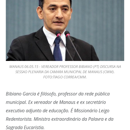
MANAUS 06.05.15 - VEREADOR PROFESSOR BIBIANO (PT) DISCURSA NA
SESSAO PLENARIA DA CAMARA MUNICIPAL DE MANAUS (CMM).
FOTO:TIAGO CORREA/CMM.
Bibiano Garcia é filósofo, professor da rede pública
municipal. Ex vereador de Manaus e ex secretário
executivo adjunto de educação. É Missionário Leigo
Redentorista. Ministro extraordinário da Palavra e da
Sagrada Eucaristia.