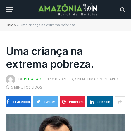
Início
»
Uma criança na extrema pobreza.
Uma criança na
extrema pobreza.
DE
REDAÇÃO
14/10/2021
NENHUM COMENTÁRIO
6 MINUTOS LIDOS
o Facebook
Twitter
Pinterest
LinkedIn