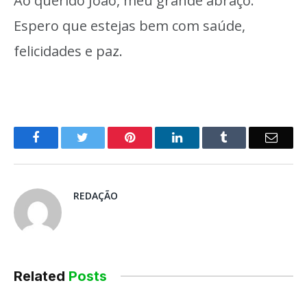
Ao querido João, meu grande abraço.
Espero que estejas bem com saúde,
felicidades e paz.
o
Twitter
Pinterest
LinkedIn
Tumblr
E-
Facebook
mail
REDAÇÃO
Related
Posts